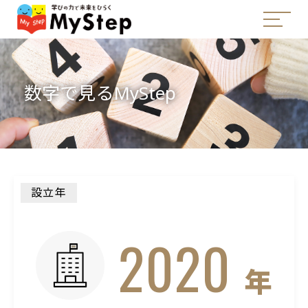
数字で見るMyStep
設立年
2020
年